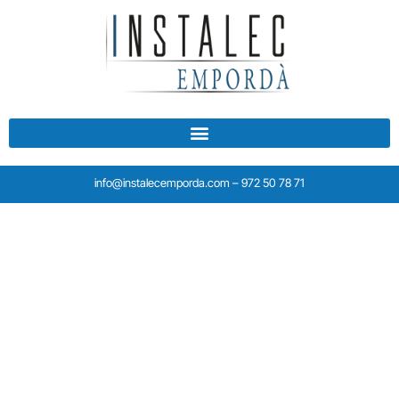
info@instalecemporda.com – 972 50 78 71
Especialistes en tot tipus
de sistemes de
climatització
Oferint diverses opcions per gaudir d’una calefacció de la
màxima qualitat segons les teves necessitats i les del teu