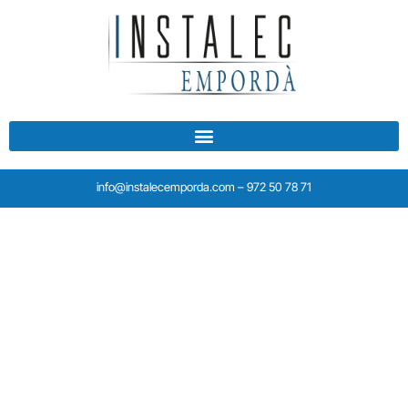
info@instalecemporda.com – 972 50 78 71
Especialistes en tot tipus
de sistemes de
climatització
Oferint diverses opcions per gaudir d’una calefacció de la
màxima qualitat segons les teves necessitats i les del teu